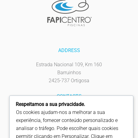
ADDRESS
Estrada Nacional 109, Km 160
Barruinhos
2425-737 Ortigosa
CONTACTS
Respeitamos a sua privacidade.
Tel: 244 619 930
Os cookies ajudam-nos a melhorar a sua
Fax: 244 619 939
experiência, fornecer conteúdo personalizado e
info@fapicentro.pt
analisar o tráfego. Pode escolher quais cookies
permitir clicando em Personalizar. Clique em