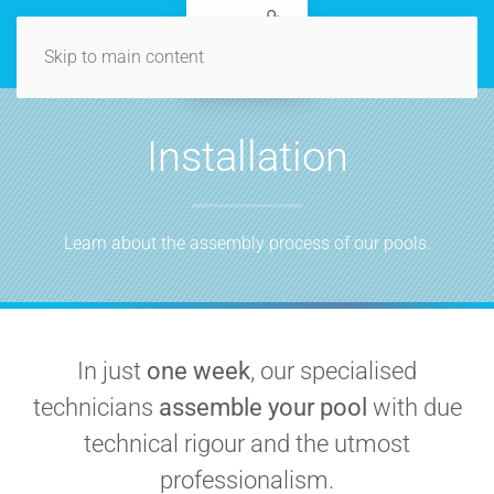
Skip to main content
Installation
Learn about the assembly process of our pools.
In just
one week
, our specialised
technicians
assemble your pool
with due
technical rigour and the utmost
professionalism.