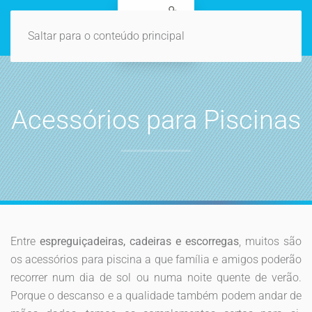
Saltar para o conteúdo principal
Acessórios para Piscinas
Entre
espreguiçadeiras, cadeiras e escorregas
, muitos são
os acessórios para piscina a que família e amigos poderão
recorrer num dia de sol ou numa noite quente de verão.
Porque o descanso e a qualidade também podem andar de