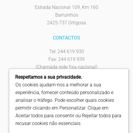
Estrada Nacional 109, Km 160
Barruinhos
2425-737 Ortigosa
CONTACTOS
Tel: 244 619 930
Fax: 244 619 939
(Chamada rede fixa nacional)
info@fapicentro.pt
Respeitamos a sua privacidade.
Os cookies ajudam-nos a melhorar a sua
SIGA-NOS
experiência, fornecer conteúdo personalizado e
analisar o tráfego. Pode escolher quais cookies
permitir clicando em Personalizar. Clique em
Aceitar todos para consentir ou Rejeitar todos para
Política de Privacidade
recusar cookies não essenciais.
Copyright © Fapicentro