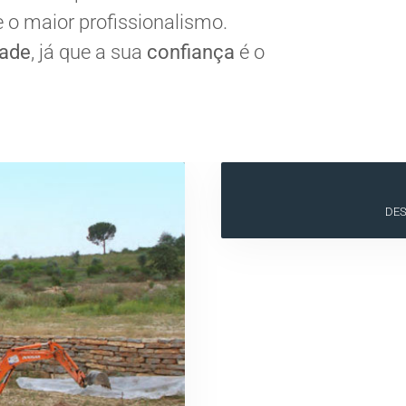
e o maior profissionalismo.
dade
, já que a sua
confiança
é o
DES