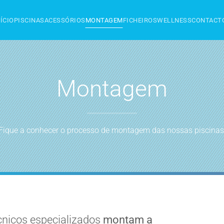
NÍCIO
PISCINAS
ACESSÓRIOS
MONTAGEM
FICHEIROS
WELLNESS
CONTACT
Montagem
Fique a conhecer o processo de montagem das nossas piscinas
écnicos especializados
montam a