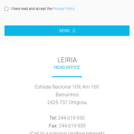
I have read and accept the
Privacy Policy
SEND
Email
*
LEIRIA
HEAD OFFICE
Estrada Nacional 109, Km 160
Barruinhos
2425-737 Ortigosa
Tel:
244 619 930
Fax:
244 619 939
(Call to a national landline network)