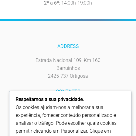
2ª a 6ª:
14:00h-19:00h
ADDRESS
Estrada Nacional 109, Km 160
Barruinhos
2425-737 Ortigosa
CONTACTS
Respeitamos a sua privacidade.
Tel: 244 619 930
Os cookies ajudam-nos a melhorar a sua
Fax: 244 619 939
experiência, fornecer conteúdo personalizado e
info@fapicentro.pt
analisar o tráfego. Pode escolher quais cookies
permitir clicando em Personalizar. Clique em